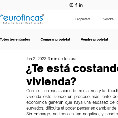
Propietats
Vendre
Totes les entrades
Comprar propietat
Vendre propietat
Jun 2, 2023
3 min de lectura
Eurofincas
Lloguer
¿Te está costand
vivienda?
Con los intereses subiendo mes a mes y la dificult
vivienda este siendo un proceso más lento de l
económica generan que haya una escasez de c
elevados, dificulta el poder pensar en cambiar de h
Sin embargo, no todo es tan negativo, y nosotro