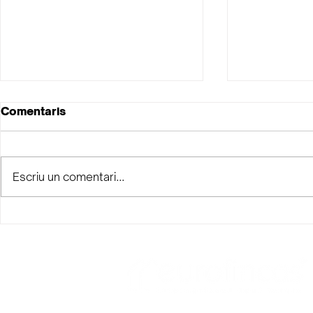
Comentaris
Escriu un comentari...
La teva ma
La importància de les
ressenyes de Google al
Sector Immobiliari