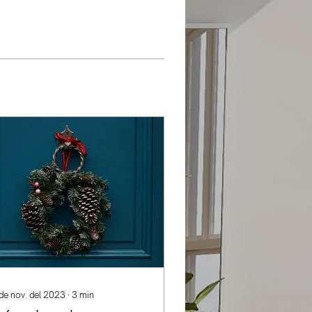
de nov. del 2023
∙
3
min