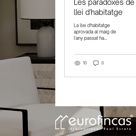
Les paradoxes de 
llei d'habitatge
La llei d'habitatge
aprovada al maig de
l'any passat ha
desfermat moltes
controvèrsies i incertesa
entre propietaris i
inquilins. A...
10
0