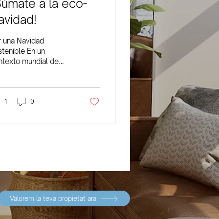
Súmate a la eco-
avidad!
r una Navidad
stenible En un
ntexto mundial de
mbio climático,
eemos firmemente
e cada pequeña
ción cuenta. Cada
1
0
cción,...
Valorem la teva propietat ara