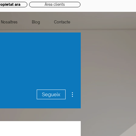
opietat ara
Àrea clients
Nosaltres
Blog
Contacte
Més accions
Segueix