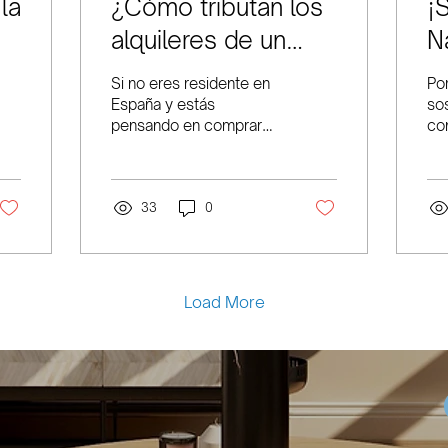
la
¿Cómo tributan los
¡
alquileres de un
N
inmueble propiedad
Si no eres residente en
Po
de una persona no
España y estás
so
pensando en comprar
co
residente?
una propiedad en
ca
Barcelona como
cr
inversión, es decir, para
qu
alquilarla, te...
33
0
ac
ele
Load More