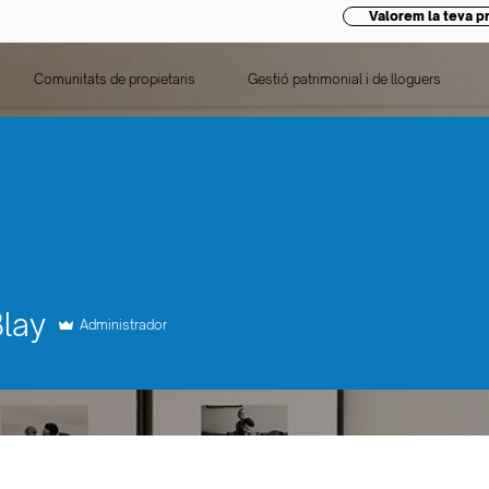
Valorem la teva pr
Comunitats de propietaris
Gestió patrimonial i de lloguers
Blay
Administrador