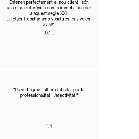
Entenen perfectament el nou client i són
una clara referència com a immobiliària per
a aquest segle XXI.
Un plaer treballar amb vosaltres, ens veiem
aviat!"
J.G.L
"Us vull agrair i alhora felicitar per la
professionalitat i l'efectivitat."
F.N