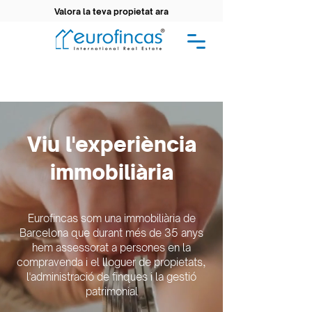
Valora la teva propietat ara
Viu l'experiència
immobiliària
Eurofincas som una immobiliària de
Barcelona que durant més de 35 anys
hem assessorat a persones en la
compravenda i el lloguer de propietats,
l'administració de finques i la gestió
patrimonial