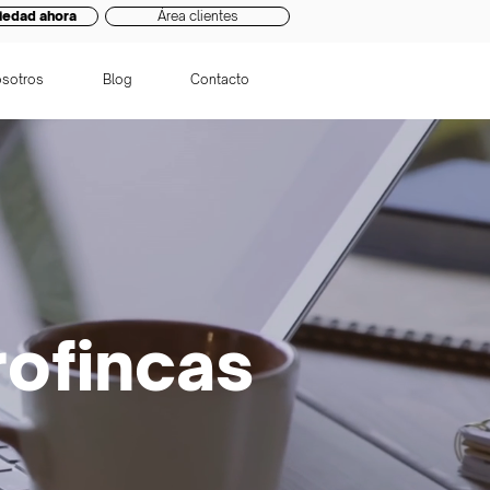
iedad ahora
Área clientes
sotros
Blog
Contacto
rofincas