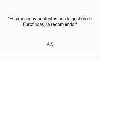
"Estamos muy contentos con la gestión de
Eurofincas, la recomiendo."
A.S
"Intentan conseguir las mejores condiciones
y satisfacer las necesidades de los clientes"
D.D
Lloga amb seguretat i rendibilitat
Si teniu una propietat que us interessa llogar,
no dubteu a contactar amb nosaltres, per
conèixer tota l'actualitat de la llei de
l'habitatge i estar informat de les
actualitzacions.