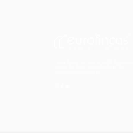
Carrer Bailèn, 148, pral. 1, 08037 Barcelona
+34 93 317 26 00
|
+34 669 33 48 79
comercial@eurofincas.es