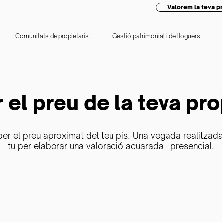
Valorem la teva pr
Comunitats de propietaris
Gestió patrimonial i de lloguers
 el preu de la teva pro
ber el preu aproximat del teu pis. Una vegada realitz
tu per elaborar una valoració acuarada i presencial.