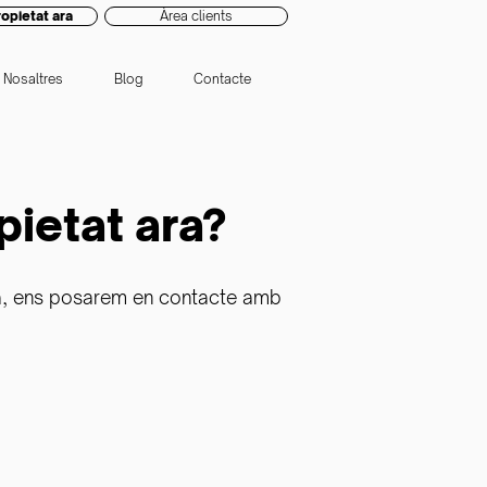
opietat ara
Àrea clients
Nosaltres
Blog
Contacte
pietat ara?
ada, ens posarem en contacte amb