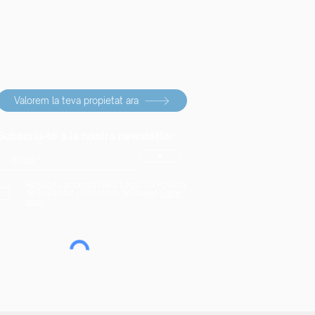
Valorem la teva propietat ara
Subscriu-te a la nostra newsletter
>
He llegit i accepto l'Avís Legal i la Política
de Privacitat i Protecció de Dades
Llegir
aquí