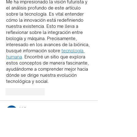
Me ha impresionado la visión futurista y 
el análisis profundo de este artículo 
sobre la tecnología. Es vital entender 
cómo la innovación está redefiniendo 
nuestra existencia. Esto me lleva a 
reflexionar sobre la integración entre 
biología y máquina. Precisamente, 
interesado en los avances de la biónica, 
busqué información sobre 
tecnología 
humana
. Encontré un sitio que explora 
estos conceptos de manera fascinante, 
ayudándome a comprender mejor hacia 
dónde se dirige nuestra evolución 
tecnológica y social.
Like
Reply
ht th
Dec 13, 2025
Una lectura fantástica. La coherencia y 
el apoyo al músico son admirables. Me 
inspira a mejorar mi técnica. Justamente, 