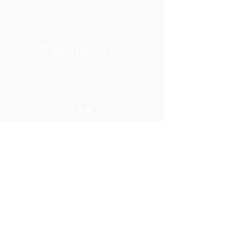
Carrer Bailèn, 148, pral. 1, 08037 Barcelona
+34 93 317 26 00
|
+34 669 33 48 79
comercial@eurofincas.es
Assess your property now
Subscribe to our newsletter
>
I have read and accept the Legal Notice and
the Privacy and Data Protection Policy
Read
here