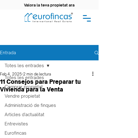
Valora la teva propietat ara
Entrada
Totes les entrades
Feb 4, 2025
2 min de lectura
Totes les entrades
11 Consejos para Preparar tu
Comprar propietat
Vivienda para la Venta
Vendre propietat
Administració de finques
Articles d'actualitat
Entrevistes
Eurofincas