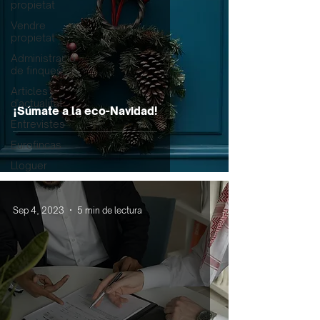
propietat
Vendre
propietat
Administració
de finques
Articles
d'actualitat
¡Súmate a la eco-Navidad!
Entrevistes
Eurofincas
Lloguer
Sep 4, 2023
5 min de lectura