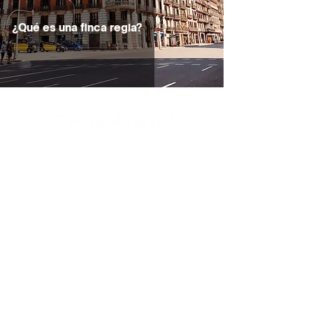
¿Qué es una finca regia?
Carrer Bailèn, 148, pral. 1, 08037 Barcelona
+34 93 317 26 00
|
+34 669 33 48 79
comercial@eurofincas.es
Valorem la teva propietat ara
Subscriu-te a la nostra newsletter
>