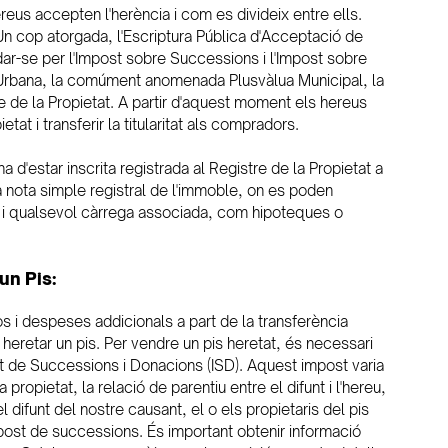
us accepten l'herència i com es divideix entre ells. 
Un cop atorgada, l'Escriptura Pública d'Acceptació de 
dar-se per l'Impost sobre Successions i l'Impost sobre 
 Urbana, la comúment anomenada Plusvàlua Municipal, la 
re de la Propietat. A partir d'aquest moment els hereus 
at i transferir la titularitat als compradors.
d'estar inscrita registrada al Registre de la Propietat a 
a nota simple registral de l'immoble, on es poden 
ió i qualsevol càrrega associada, com hipoteques o 
un Pis:
s i despeses addicionals a part de la transferència 
eretar un pis. Per vendre un pis heretat, és necessari 
st de Successions i Donacions (ISD). Aquest impost varia 
ropietat, la relació de parentiu entre el difunt i l'hereu, 
el difunt del nostre causant, el o els propietaris del pis 
post de successions. És important obtenir informació 