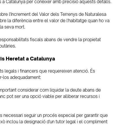
ts a Catalunya per conèixer amb precisió aquests detalls.
obre l'Increment del Valor dels Terrenys de Naturalesa 
re la diferència entre el valor de l'habitatge quan ho va 
 la seva mort.
esponsabilitats fiscals abans de vendre la propietat 
butàries.
is Heretat a Catalunya
s legals i financers que requereixen atenció. És 
ar-los adequadament:
 important considerar com liquidar la deute abans de 
 pot ser una opció viable per alliberar recursos i 
és necessari seguir un procés especial per garantir que 
xò inclou la designació d'un tutor legal i el compliment 