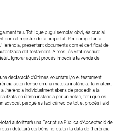
egalment teu. Tot i que pugui semblar obvi, és crucial 
nt com al registre de la propietat. Per completar la 
l'Herència, presentant documents com el certificat de 
autoritzada del testament. A més, és vital inscriure 
pietat. Ignorar aquest procés impediria la venda de 
'una declaració d'últimes voluntats i/o el testament 
herència solen fer-se en una mateixa instància. Tanmateix, 
a l'herència individualment abans de procedir a la 
itzats en última instància per un notari, tot i que és 
n advocat perquè es faci càrrec de tot el procés i així 
Notari autoritzarà una Escriptura Pública d'Acceptació de 
eus i detallarà els béns heretats i la data de l'herència. 