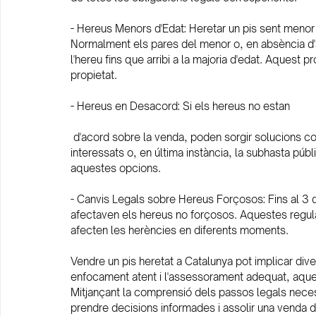
- Hereus Menors d'Edat: Heretar un pis sent menor 
Normalment els pares del menor o, en absència d'a
l'hereu fins que arribi a la majoria d'edat. Aquest 
propietat.
- Hereus en Desacord: Si els hereus no estan
 d'acord sobre la venda, poden sorgir solucions com l'extinció del condomini, la venda de la part dels 
interessats o, en última instància, la subhasta púb
aquestes opcions.
- Canvis Legals sobre Hereus Forçosos: Fins al 3 
afectaven els hereus no forçosos. Aquestes regul
afecten les herències en diferents moments.
Vendre un pis heretat a Catalunya pot implicar div
enfocament atent i l'assessorament adequat, aque
Mitjançant la comprensió dels passos legals neces
prendre decisions informades i assolir una venda d'