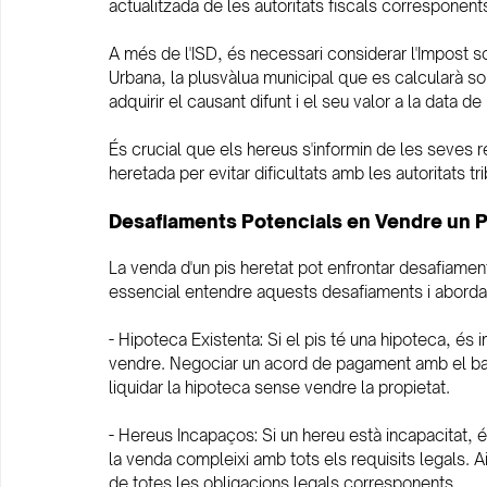
actualitzada de les autoritats fiscals corresponen
A més de l'ISD, és necessari considerar l'Impost s
Urbana, la plusvàlua municipal que es calcularà sob
adquirir el causant difunt i el seu valor a la data de
És crucial que els hereus s'informin de les seves r
heretada per evitar dificultats amb les autoritats tri
Desafiaments Potencials en Vendre un P
La venda d'un pis heretat pot enfrontar desafiament
essencial entendre aquests desafiaments i abord
- Hipoteca Existenta: Si el pis té una hipoteca, és
vendre. Negociar un acord de pagament amb el banc
liquidar la hipoteca sense vendre la propietat.
- Hereus Incapaços: Si un hereu està incapacitat, 
la venda compleixi amb tots els requisits legals. Ai
de totes les obligacions legals corresponents.