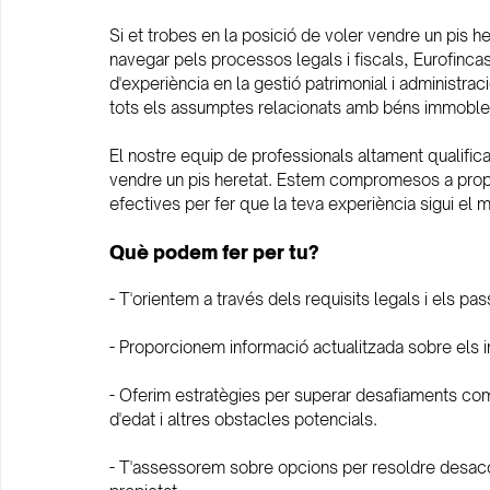
Si et trobes en la posició de voler vendre un pis h
navegar pels processos legals i fiscals, Eurofinca
d'experiència en la gestió patrimonial i administrac
tots els assumptes relacionats amb béns immobles
El nostre equip de professionals altament qualific
vendre un pis heretat. Estem compromesos a propo
efectives per fer que la teva experiència sigui el m
Què podem fer per tu?
- T'orientem a través dels requisits legals i els pa
- Proporcionem informació actualitzada sobre els im
- Oferim estratègies per superar desafiaments co
d'edat i altres obstacles potencials.
- T'assessorem sobre opcions per resoldre desacor