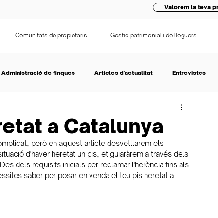
Valorem la teva pr
Comunitats de propietaris
Gestió patrimonial i de lloguers
Administració de finques
Articles d'actualitat
Entrevistes
retat a Catalunya
mplicat, però en aquest article desvetllarem els 
situació d'haver heretat un pis, et guiaràrem a través dels 
s dels requisits inicials per reclamar l'herència fins als 
ssites saber per posar en venda el teu pis heretat a 