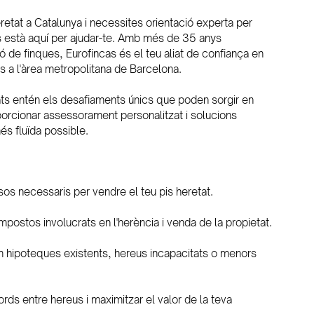
eretat a Catalunya i necessites orientació experta per 
s està aquí per ajudar-te. Amb més de 35 anys 
ió de finques, Eurofincas és el teu aliat de confiança en 
 a l'àrea metropolitana de Barcelona.
ats entén els desafiaments únics que poden sorgir en 
rcionar assessorament personalitzat i solucions 
és fluïda possible.
ssos necessaris per vendre el teu pis heretat.
postos involucrats en l'herència i venda de la propietat.
m hipoteques existents, hereus incapacitats o menors 
ds entre hereus i maximitzar el valor de la teva 