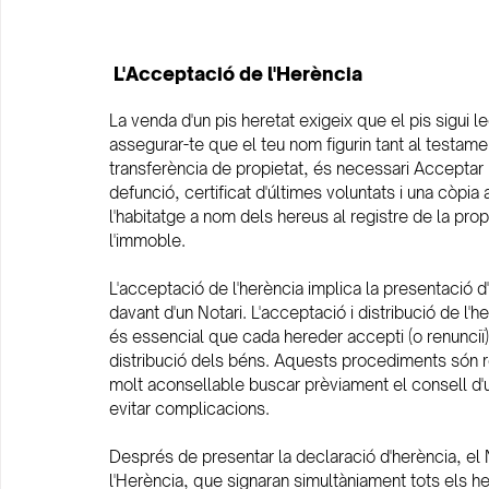
 L'Acceptació de l'Herència
La venda d'un pis heretat exigeix que el pis sigui l
assegurar-te que el teu nom figurin tant al testame
transferència de propietat, és necessari Acceptar 
defunció, certificat d'últimes voluntats i una còpia 
l'habitatge a nom dels hereus al registre de la pro
l'immoble.
L'acceptació de l'herència implica la presentació d
davant d'un Notari. L'acceptació i distribució de l'
és essencial que cada hereder accepti (o renunciï) 
distribució dels béns. Aquests procediments són real
molt aconsellable buscar prèviament el consell d'u
evitar complicacions.
Després de presentar la declaració d'herència, el 
l'Herència, que signaran simultàniament tots els her