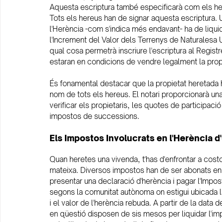
Aquesta escriptura també especificarà com els here
Tots els hereus han de signar aquesta escriptura. 
l'Herència -com s'indica més endavant- ha de liqui
l'Increment del Valor dels Terrenys de Naturalesa
qual cosa permetrà inscriure l'escriptura al Regist
estaran en condicions de vendre legalment la propiet
És fonamental destacar que la propietat heretada ha 
nom de tots els hereus. El notari proporcionarà un
verificar els propietaris, les quotes de participac
impostos de successions.
Els Impostos Involucrats en l'Herència d'
Quan heretes una vivenda, t'has d'enfrontar a costo
mateixa. Diversos impostos han de ser abonats en h
presentar una declaració d'herència i pagar l'Impo
segons la comunitat autònoma on estigui ubicada la p
i el valor de l'herència rebuda. A partir de la data d
en qüestió disposen de sis mesos per liquidar l'im