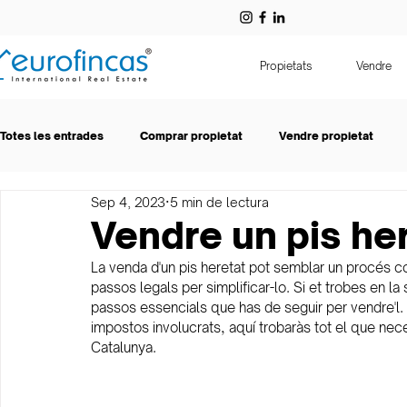
Propietats
Vendre
Totes les entrades
Comprar propietat
Vendre propietat
Sep 4, 2023
5 min de lectura
Eurofincas
Lloguer
Vendre un pis he
La venda d'un pis heretat pot semblar un procés co
passos legals per simplificar-lo. Si et trobes en la 
passos essencials que has de seguir per vendre'l. De
impostos involucrats, aquí trobaràs tot el que nece
Catalunya.