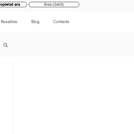
opietat ara
Àrea clients
Nosaltres
Blog
Contacte