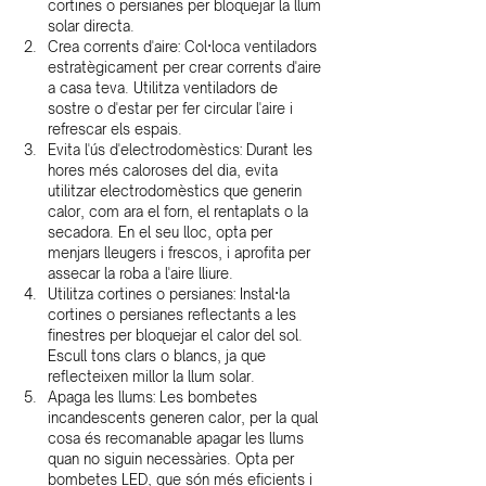
cortines o persianes per bloquejar la llum 
solar directa.
Crea corrents d'aire: Col·loca ventiladors 
estratègicament per crear corrents d'aire 
a casa teva. Utilitza ventiladors de 
sostre o d'estar per fer circular l'aire i 
refrescar els espais.
Evita l'ús d'electrodomèstics: Durant les 
hores més caloroses del dia, evita 
utilitzar electrodomèstics que generin 
calor, com ara el forn, el rentaplats o la 
secadora. En el seu lloc, opta per 
menjars lleugers i frescos, i aprofita per 
assecar la roba a l'aire lliure.
Utilitza cortines o persianes: Instal·la 
cortines o persianes reflectants a les 
finestres per bloquejar el calor del sol. 
Escull tons clars o blancs, ja que 
reflecteixen millor la llum solar.
Apaga les llums: Les bombetes 
incandescents generen calor, per la qual 
cosa és recomanable apagar les llums 
quan no siguin necessàries. Opta per 
bombetes LED, que són més eficients i 