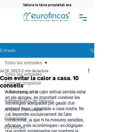
Valora la teva propietat ara
Entrada
Totes les entrades
Jul 19, 2023
2 min de lectura
Totes les entrades
Com evitar la calor a casa. 10
Comprar propietat
consells
Vendre propietat
A Barcelona, on la calor estival sembla estar 
en ple apogeu, és important conèixer les 
Administració de finques
estratègies adequades per gaudir d'un 
ambient fresc i agradable a casa nostra. No 
Articles d'actualitat
cal dependre exclusivament de l'aire 
Entrevistes
condicionat, ja que hi ha mesures senzilles, 
eficaces, més econòmiques i ecològiques 
Eurofincas
que podem implementar per mantenir la 