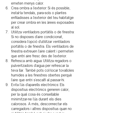
emeten menys calor.
Crea ombra a l'exterior: Si és possible, 
instal·la tendals, para-sols o plantes 
enfiladisses a l'exterior del teu habitatge 
per crear ombra en les àrees exposades 
al sol.
Utilitza ventiladors portàtils o de finestra: 
Si no disposes d'aire condicionat, 
considera l'opció d'utilitzar ventiladors 
portàtils o de finestra. Els ventiladors de 
finestra extreuen l'aire calent i permeten 
que entri aire fresc des de l'exterior.
Refresca amb aigua: Utilitza regadors o 
pulveritzadors d'aigua per refrescar la 
teva llar. També pots col·locar tovalloles 
humides a les finestres obertes perquè 
l'aire que entri s'escalfi al passar-hi.
Evita l'ús d'aparells electrònics: Els 
dispositius electrònics generen calor, 
per la qual cosa és consellable 
minimitzar-ne l'ús durant els dies 
calorosos. A més, desconnectar els 
carregadors i altres dispositius quan no 