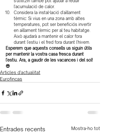
s'utilitzin també pot ajudar a reduir 
l'acumulació de calor.
Considera la instal·lació d'aïllament 
tèrmic: Si vius en una zona amb altes 
temperatures, pot ser beneficiós invertir 
en aïllament tèrmic per al teu habitatge. 
Això ajudarà a mantenir el calor fora 
durant l'estiu i el fred fora durant l'hivern.
Esperem que aquests consells us siguin útils 
per mantenir la vostra casa fresca durant 
l'estiu. Ara, a gaudir de les vacances i del sol! 
😎
Articles d'actualitat
Eurofincas
Entrades recents
Mostra-ho tot