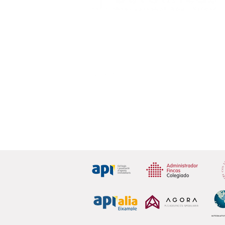
Carrer Bailèn, 148, pral. 1, 08037 Barcelona
+34 93 317 26 00
|
+34 669 33 48 79
comercial@eurofincas.es