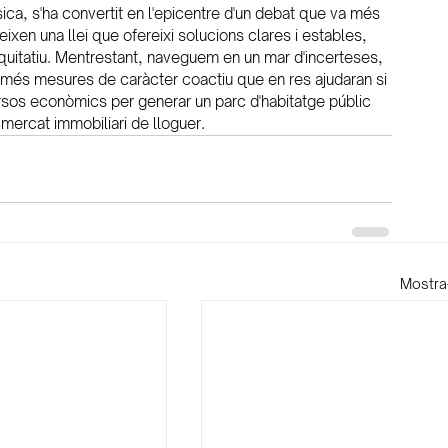
sica, s'ha convertit en l'epicentre d'un debat que va més 
reixen una llei que ofereixi solucions clares i estables, 
quitatiu. Mentrestant, naveguem en un mar d'incerteses, 
 més mesures de caràcter coactiu que en res ajudaran si 
rsos econòmics per generar un parc d'habitatge públic 
el mercat immobiliari de lloguer.
Mostra