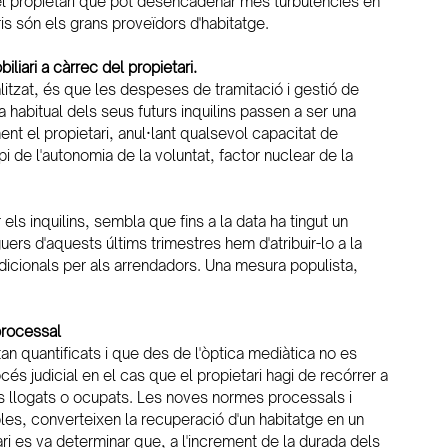
el propietari que pot desencadenar més turbulències en 
ris són els grans proveïdors d'habitatge.
liari a càrrec del propietari.
itzat, és que les despeses de tramitació i gestió de 
a habitual dels seus futurs inquilins passen a ser una 
t el propietari, anul·lant qualsevol capacitat de 
pi de l'autonomia de la voluntat, factor nuclear de la 
s inquilins, sembla que fins a la data ha tingut un 
uers d'aquests últims trimestres hem d'atribuir-lo a la 
cionals per als arrendadors. Una mesura populista, 
 processal
 quantificats i que des de l'òptica mediàtica no es 
cés judicial en el cas que el propietari hagi de recórrer a 
es llogats o ocupats. Les noves normes processals i 
les, converteixen la recuperació d'un habitatge en un 
ri es va determinar que, a l'increment de la durada dels 