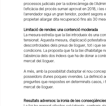
processos judicials per la sobrecàrrega de l'Admini
l'eficàcia del procés sumari aprovat en 2018, i le
l'arrendador sigui un gran tenidor, podent segons 
propietari allargar dita recuperació fins als 30 mes
Limitació de rendes: una contenció moderada
La mesura estrella que la llei introdueix és una 
tensionat. Aquesta mesura, d'aplicació potestativa
descontrolades dels preus de lloguer, tot i que se
condicions. La proposta que fa la llei d'habitatge no
l'absència dels dos índexs que ha de donar a conèi
mercat del lloguer.
A més, amb la possibilitat d'adoptar el nou concepte
posseïdors d'unes poques vivendes. La definició a
preguntes que respostes en determinats casos, i ta
mercat de lloguer.
Resultats adversos: la ironia de les conseqüències
La llei ha generat efectes col·laterals, contraris al