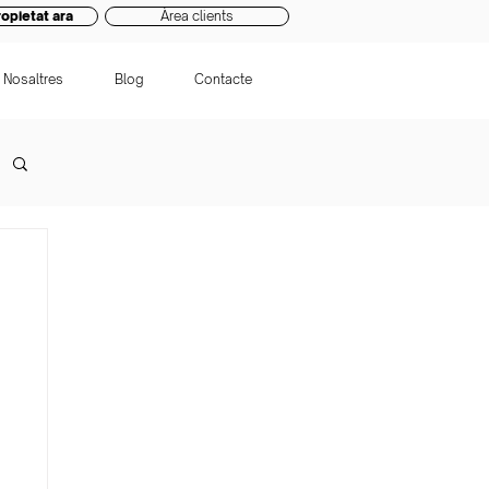
opietat ara
Àrea clients
Nosaltres
Blog
Contacte