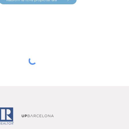
Subscriu-te a la nostra newsletter
>
He llegit i accepto l'Avís Legal i la Política
de Privacitat i Protecció de Dades
Llegir
aquí