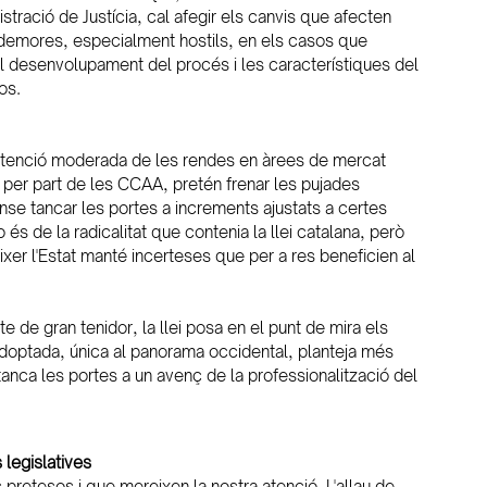
stració de Justícia, cal afegir els canvis que afecten 
s demores, especialment hostils, en els casos que 
el desenvolupament del procés i les característiques del 
os.
contenció moderada de les rendes en àrees de mercat 
 per part de les CCAA, pretén frenar les pujades 
nse tancar les portes a increments ajustats a certes 
 és de la radicalitat que contenia la llei catalana, però 
xer l'Estat manté incerteses que per a res beneficien al 
 de gran tenidor, la llei posa en el punt de mira els 
doptada, única al panorama occidental, planteja més 
nca les portes a un avenç de la professionalització del 
 legislatives
s pretesos i que mereixen la nostra atenció. L'allau de 