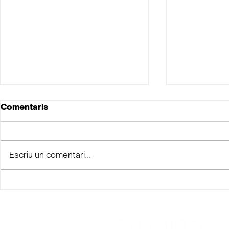
Comentaris
Escriu un comentari...
La teva ma
La importància de les
ressenyes de Google al
Sector Immobiliari