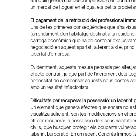
al inquilí genera una descompensació en contra d
un mercat de lloguer en el qual els petits propieta
El pagament de la retribució del professional immobi
Una de les primeres conseqüències que s'ha visual
l'arrendament d'un habitatge destinat a la residènci
càrrega econòmica que ha de costejar exclusivamen
negociació en aquest apartat, alterant així el princi
llibertat d'empresa.
Evidentment, aquesta mesura pensada per alleujar el
efecte contrari, ja que part de l'increment dels llog
necessitat de compensar aquests nous costos addi
amb un resultat inflacionista.
Dificultats per recuperar la possessió: un laberint
Un element que genera efectes que encara no estan
visualitza suficient, són les modificacions en el pro
ell per recuperar la possessió dels seus habitatg
civils, que busquen protegir els ocupants vulnerab
laberint burocràtic. En un recent Congrés Immobilia