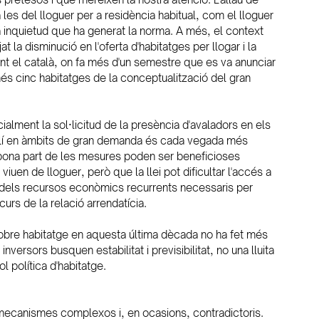
les del lloguer per a residència habitual, com el lloguer 
a inquietud que ha generat la norma. A més, el context 
 la disminució en l'oferta d'habitatges per llogar i la 
nt el català, on fa més d'un semestre que es va anunciar 
més cinc habitatges de la conceptualització del gran 
ment la sol·licitud de la presència d'avaladors en els 
uilí en àmbits de gran demanda és cada vegada més 
 bona part de les mesures poden ser beneficioses 
uen de lloguer, però que la llei pot dificultar l'accés a 
 dels recursos econòmics recurrents necessaris per 
curs de la relació arrendatícia.
 sobre habitatge en aquesta última dècada no ha fet més 
inversors busquen estabilitat i previsibilitat, no una lluita 
l política d'habitatge.
 mecanismes complexos i, en ocasions, contradictoris. 